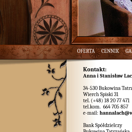
OFERTA
CENNIK
GA
Kontakt:
Anna i Stanisław La
34-530 Bukowina Tatr
Wierch Spiski 31
tel. (+48) 18 20 77 471
tel.kom. 664 705 857
e-mail:
hannalach@w
Bank Spółdzielczy
Bukowina Tatrzańska