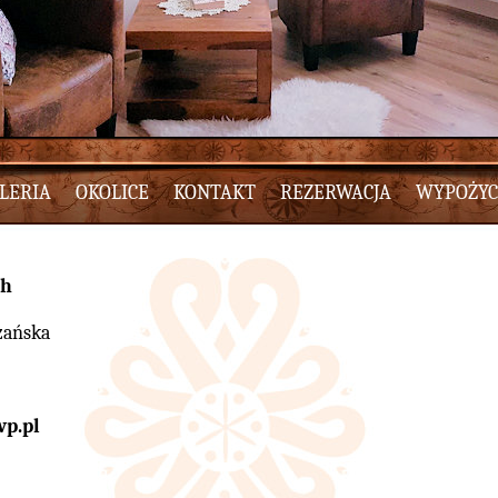
LERIA
OKOLICE
KONTAKT
REZERWACJA
WYPOŻYC
ch
zańska
p.pl